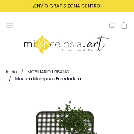
Ir
¡ENVÍO GRATIS ZONA CENTRO!
directamente
al
Buscar
Ca
contenido
Inicio
/
MOBILIARIO URBANO
/
Maceta Mampara Enredadera