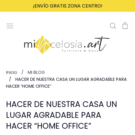
Ir
¡ENVÍO GRATIS ZONA CENTRO!
directamente
al
Buscar
Ca
contenido
Inicio
/
MI BLOG
/
HACER DE NUESTRA CASA UN LUGAR AGRADABLE PARA
HACER “HOME OFFICE”
HACER DE NUESTRA CASA UN
LUGAR AGRADABLE PARA
HACER “HOME OFFICE”